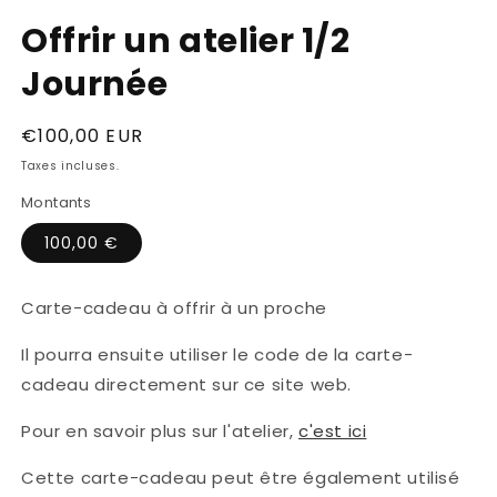
Ouvrir
le
Offrir un atelier 1/2
média
1
Journée
dans
une
fenêtre
modale
Prix
€100,00 EUR
habituel
Taxes incluses.
Montants
100,00 €
Carte-cadeau à offrir à un proche
Il pourra ensuite utiliser le code de la carte-
cadeau directement sur ce site web.
Pour en savoir plus sur l'atelier,
c'est ici
Cette carte-cadeau peut être également utilisé