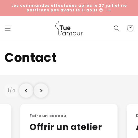
et
Les commandes effectuées après le 27 juillet ne
passer
partirons pas avant le 11 aout 😗
au
contenu
Panier
Contact
1
/
4
Faire un cadeau
Offrir un atelier