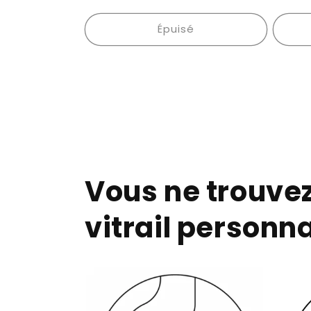
habituel
habitu
Épuisé
Vous ne trouve
vitrail personna