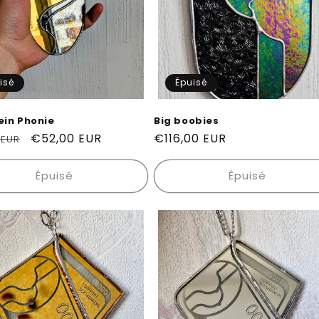
isé
Épuisé
ein Phonie
Big boobies
Prix
€52,00 EUR
Prix
€116,00 EUR
 EUR
el
soldé
habituel
Épuisé
Épuisé