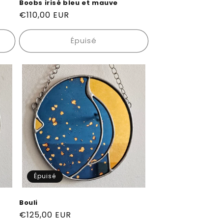
Boobs irisé bleu et mauve
Prix
€110,00 EUR
habituel
Épuisé
Épuisé
Bouli
Prix
€125,00 EUR