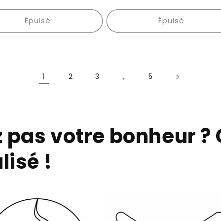
el
habituel
Épuisé
Épuisé
1
…
2
3
5
z pas votre bonheur 
lisé !