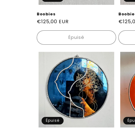
Boobies
Boobie
Prix
€125,00 EUR
Prix
€125,
habituel
habitu
Épuisé
Épuisé
Épu