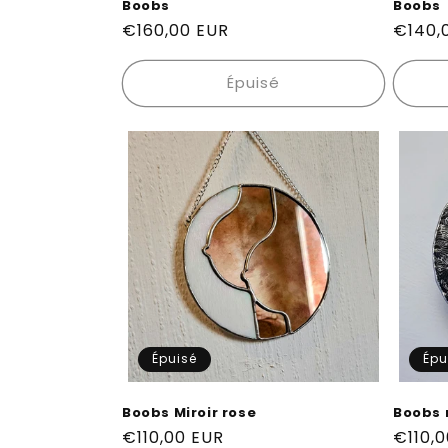
Boobs
Boobs
Prix
€160,00 EUR
Prix
€140,
habituel
habitu
Épuisé
Épuisé
Épu
Boobs Miroir rose
Boobs n
Prix
€110,00 EUR
Prix
€110,