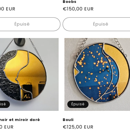
Boobs
00 EUR
Prix
€150,00 EUR
el
habituel
Épuisé
Épuisé
isé
Épuisé
oir et miroir doré
Bouli
00 EUR
Prix
€125,00 EUR