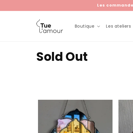
et
Les commandes 
passer
au
contenu
Boutique
Les ateliers
C
Sold Out
o
l
l
e