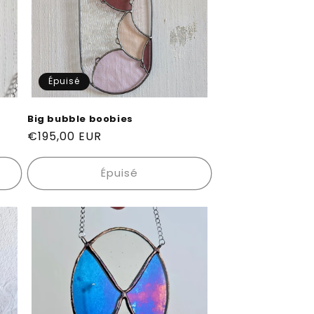
Épuisé
Big bubble boobies
Prix
€195,00 EUR
habituel
Épuisé