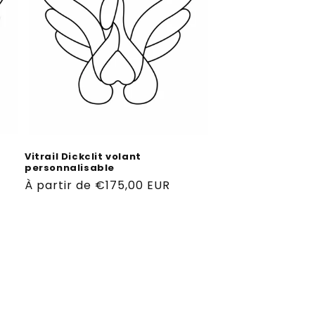
Vitrail Dickclit volant
personnalisable
Prix
À partir de €175,00 EUR
habituel