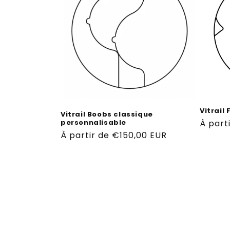
Vitrail
Vitrail Boobs classique
Prix
À part
personnalisable
Prix
À partir de €150,00 EUR
habitu
habituel