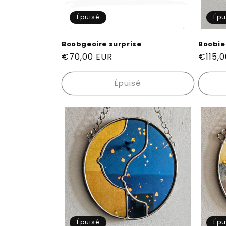
Épuisé
Épu
Boobgeoire surprise
Boobie
Prix
€70,00 EUR
Prix
€115,
habituel
habitu
Épuisé
Épuisé
Épu