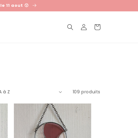
e 11 aout 😗
Connexion
Panier
109 produits