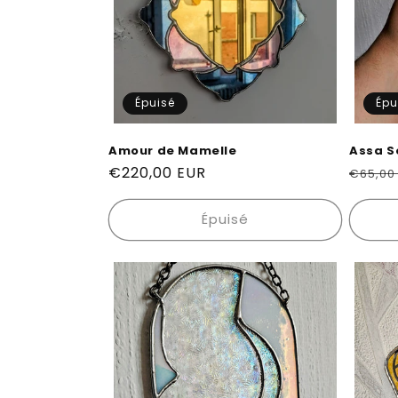
c
t
i
Épuisé
Épu
o
Amour de Mamelle
Assa S
n
Prix
€220,00 EUR
Prix
€65,00
habituel
habitu
:
Épuisé