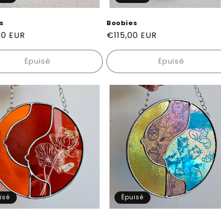
s
Boobies
00 EUR
Prix
€115,00 EUR
el
habituel
Épuisé
Épuisé
isé
Épuisé