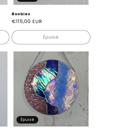
Boobies
Prix
€115,00 EUR
habituel
Épuisé
Épuisé