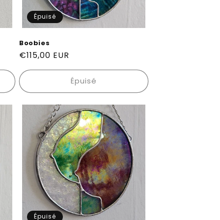
Épuisé
Boobies
Prix
€115,00 EUR
habituel
Épuisé
Épuisé