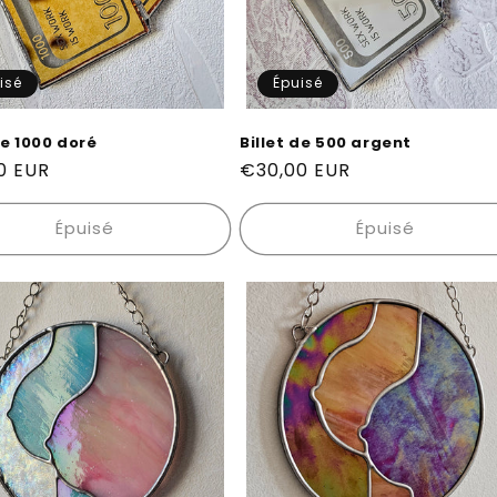
isé
Épuisé
de 1000 doré
Billet de 500 argent
0 EUR
Prix
€30,00 EUR
el
habituel
Épuisé
Épuisé