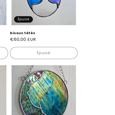
Épuisé
bisous tétés
Prix
€60,00 EUR
habituel
Épuisé