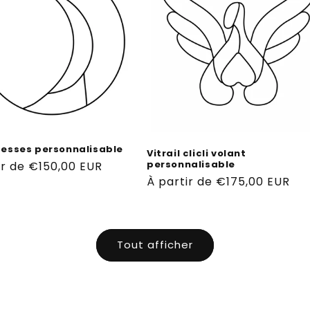
 Fesses personnalisable
Vitrail clicli volant
personnalisable
ir de €150,00 EUR
Prix
À partir de €175,00 EUR
el
habituel
Tout afficher